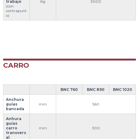
trabajo
Kg
3000
(con
contrapunt
o)
CARRO
BNC 760
BNC 890
BNC 1020
Anchura
guías
mm
560
bancada
Anhura
guías
carro
mm
300
transvers
al