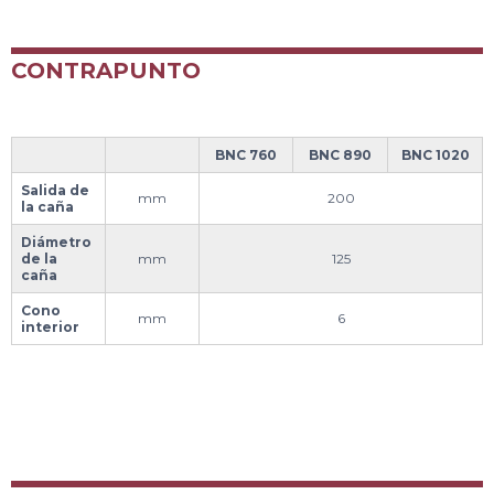
CONTRAPUNTO
BNC 760
BNC 890
BNC 1020
Salida de
mm
200
la caña
Diámetro
de la
mm
125
caña
Cono
mm
6
interior