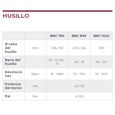
HUSILLO
BNC 760
BNC 890
BNC 1020
Ø caña
del
mm
106 / 153
230 / 254
305
husillo
Nariz del
A1 - 11 / A2 -
A2 - 15
A2 - 20
husillo
11
Revolucio
Rpm
15 - 1480
10 - 750
10 - 500
nes
Potencia
Kw
22 / 33
del motor
Par
Nm
4.022