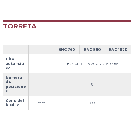
TORRETA
BNC 760
BNC 890
BNC 1020
Giro
automáti
Barrufaldi TB 200 VDI 50 / 85
co
Número
de
8
posicione
s
Cono del
mm
50
husillo